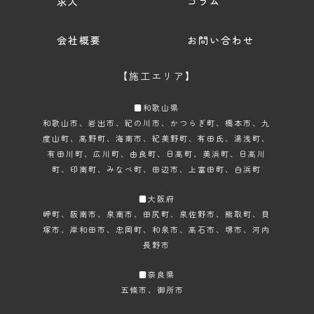
求人
コラム
会社概要
お問い合わせ
【施工エリア】
■和歌山県
和歌山市
、岩出市、紀の川市、かつらぎ町、橋本市、九
度山町、高野町、海南市、紀美野町、有田氏、湯浅町、
有田川町、広川町、由良町、日高町、美浜町、日高川
町、印南町、みなべ町、田辺市、上富田町、白浜町
■大阪府
岬町、阪南市、泉南市、田尻町、泉佐野市、熊取町、貝
塚市、岸和田市、忠岡町、和泉市、高石市、堺市、河内
長野市
■奈良県
五條市、御所市