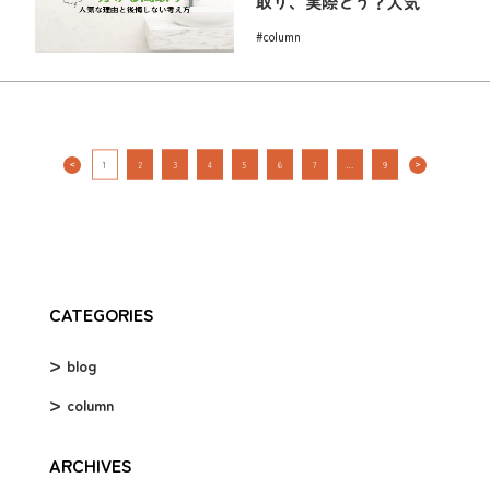
取り、実際どう？人気
#column
1
2
3
4
5
6
7
…
9
＜
＞
CATEGORIES
blog
column
ARCHIVES