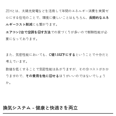
ZEHとは、太陽光発電などを活用して年間のエネルギー消費を実質ゼ
ロにする住宅のことで、環境に優しいことはもちろん、
長期的なエネ
ルギーコスト削減
にも繋がります。
エアコン2台で空調を回す方法
での家づくりが多いので断熱性能が必
要になっております。
また、気密性能においても、
C値1.0以下にする
ということで十分だと
考えています。
数値を低くすることで気密性能はあがりますが、その分コストがかか
りますので、
その費用を他に回せる
ほうがいいのではないでしょう
か。
換気システム – 健康と快適さを両立