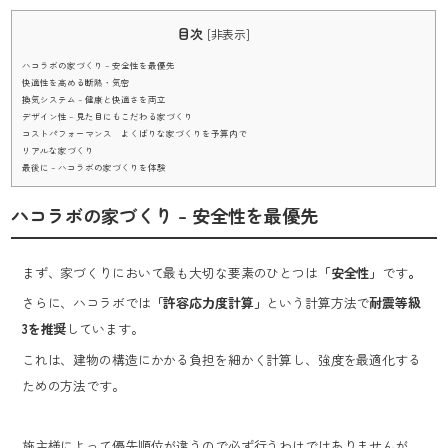
目次
[
非表示
]
ハコラボの家づくり – 安全性を最優先
快適性を高める断熱・気密
換気システム – 健康と快適さを両立
デザイン性 – 見た目にもこだわる家づくり
コストパフォーマンス よくばりな家づくりを予算内で
リアルな家づくり
最後に – ハコラボの家づくりを体験
ハコラボの家づくり – 安全性を最優先
まず、家づくりにおいて最も大切な要素のひとつは
「安全性」
です
。
さらに、ハコラボでは
「許容応力度計算」
という計算方法で
耐震等級
3を推奨
しています。
これは、建物の構造にかかる負担を細かく計算し、強度を最適化する
ための方法です。
施主様によって優先順位が違うので必ず行うわけではありませんが、