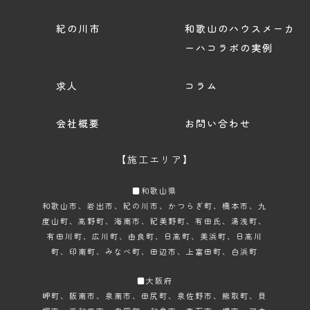
紀の川市
和歌山のハウスメーカ
ーハコラボの実例
求人
コラム
会社概要
お問い合わせ
【施工エリア】
■和歌山県
和歌山市
、岩出市、紀の川市、かつらぎ町、橋本市、九
度山町、高野町、海南市、紀美野町、有田氏、湯浅町、
有田川町、広川町、由良町、日高町、美浜町、日高川
町、印南町、みなべ町、田辺市、上富田町、白浜町
■大阪府
岬町、阪南市、泉南市、田尻町、泉佐野市、熊取町、貝