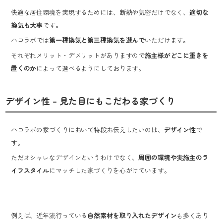
快適な居住環境を実現するためには、断熱や気密だけでなく、
適切な
換気も大事
です
。
ハコラボでは
第一種換気と第三種換気を選んで
いただけます。
それぞれメリット・デメリットがありますので
施主様がどこに重きを
置くのか
によって選べるようにしております。
デザイン性 – 見た目にもこだわる家づくり
ハコラボの家づくりにおいて特段お伝えしたいのは、
デザイン性
で
す。
ただオシャレなデザインというわけでなく、
周囲の環境や実施主のラ
イフスタイル
にマッチした家づくりを心がけています。
例えば、近年流行っている
自然素材を取り入れたデザイン
も多くあり