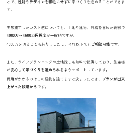
とで、
性能
や
デザインを犠牲にせず
に家づくりを進めることができま
す。
実際施工したコスト感についても、土地や建物、外構を含めた総額で
4000万〜4600万円程度
が一般的ですが、
4000万を切ることもありましたし、それ以下でも
ご相談可能
です。
また、ライフプランニングや土地探しも無料で提供しており、施主様
が
安心して家づくりを進められるよう
サポートしています。
費用がかかるのはこの建物を建てますと決まったとき、
プランが出来
上がった段階から
です。