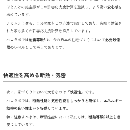
ほとんどの施主様がこの許容応力度計算を選択し、より
高い安心感
を
求めています。
ナカムラ自身も、自分の家をこの方法で設計しており、実際に建築さ
れた家も多くが許容応力度計算を採用しています。
ハコラボでは
耐震等級3
は、今の日本の住宅づくりにおいて
必要最低
限​​のレベル
として考えております。
快適性を高める断熱・気密
次に、家づくりにおいて大切なのは
「快適性」
です。
ハコラボでは、
断熱性能
と
気密性能
を
しっかりと確保
し、
エネルギー
効率の良い住まい
を提供しています。
特に注目すべきは、断熱性能において私たちは、
断熱等級6以上
を目
安にしています。