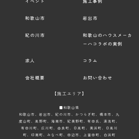
イベント
施工事例
和歌山市
岩出市
紀の川市
和歌山のハウスメーカ
ーハコラボの実例
求人
コラム
会社概要
お問い合わせ
【施工エリア】
■和歌山県
和歌山市
、岩出市、紀の川市、かつらぎ町、橋本市、九
度山町、高野町、海南市、紀美野町、有田氏、湯浅町、
有田川町、広川町、由良町、日高町、美浜町、日高川
町、印南町、みなべ町、田辺市、上富田町、白浜町