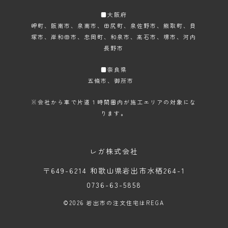
■大阪府
岬町、阪南市、泉南市、田尻町、泉佐野市、熊取町、貝
塚市、岸和田市、忠岡町、和泉市、高石市、堺市、河内
長野市
■奈良県
五條市、御所市
※会社から車で片道１時間圏内が施工エリアの対象にな
ります。
レガ株式会社
〒649-6214 和歌山県岩出市水栖264-1
0736-63-5858
©2026
岩出市の注文住宅はREGA