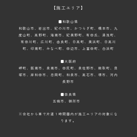
【施工エリア】
■和歌山県
和歌山市
、岩出市、紀の川市、かつらぎ町、橋本市、九
度山町、高野町、海南市、紀美野町、有田氏、湯浅町、
有田川町、広川町、由良町、日高町、美浜町、日高川
町、印南町、みなべ町、田辺市、上富田町、白浜町
■大阪府
岬町、阪南市、泉南市、田尻町、泉佐野市、熊取町、貝
塚市、岸和田市、忠岡町、和泉市、高石市、堺市、河内
長野市
■奈良県
五條市、御所市
※会社から車で片道１時間圏内が施工エリアの対象にな
ります。