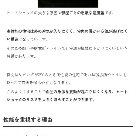
ヒートショックの大きな原因は
部屋ごとの急激な温度差
です、
高性能の住宅は外の冷気が入りにくく、室内の暖かい空気が逃げにく
い構造
になっています。
そのため廊下や脱衣所・トイレでも室温が極端に下がりにくいという
特徴があります。
例えばリビングが22℃のとき高性能の住宅であれば脱衣所やトイレも
18〜20℃前後を保ちやすくなります。
このようにすることで
血圧の急激な変動が起こりにくくなり、ヒート
ショックのリスクを大きく減らすことができます
。
性能を重視する理由