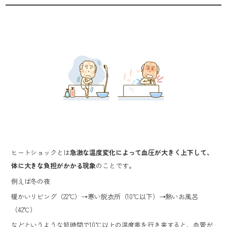
ヒートショックとは
急激な温度変化によって血圧が大きく上下して、
体に大きな負担がかかる現象
のことです。
例えば冬の夜
暖かいリビング（22℃）→寒い脱衣所（10℃以下）→熱いお風呂
（42℃）
などというような短時間で10℃以上の温度差を行き来すると、血管が