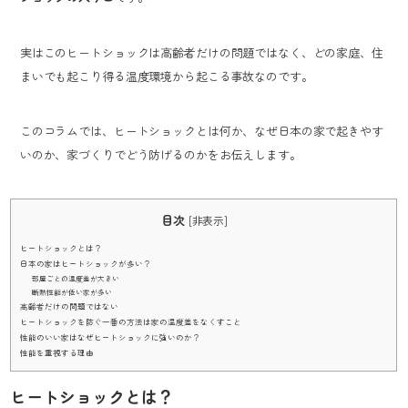
実はこのヒートショックは高齢者だけの問題ではなく、どの家庭、住
まいでも起こり得る温度環境から起こる事故なのです。
このコラムでは、ヒートショックとは何か、なぜ日本の家で起きやす
いのか、家づくりでどう防げるのかをお伝えします。
目次
[
非表示
]
ヒートショックとは？
日本の家はヒートショックが多い？
部屋ごとの温度差が大きい
断熱性能が低い家が多い
高齢者だけの問題ではない
ヒートショックを防ぐ一番の方法は家の温度差をなくすこと
性能のいい家はなぜヒートショックに強いのか？
性能を重視する理由
ヒートショックとは？