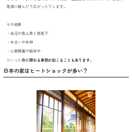
急激に縮んだり広がったりします。
その結果
・血圧の急上昇と急低下
・めまいや失神
・心筋梗塞や脳卒中
といった
命に関わる事態が起こることもあります
。
日本の家はヒートショックが多い？