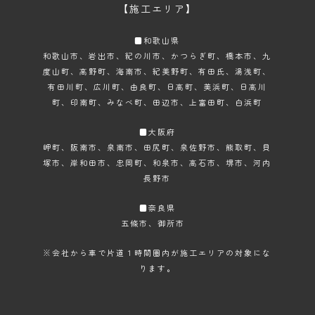
【施工エリア】
■和歌山県
和歌山市
、岩出市、紀の川市、かつらぎ町、橋本市、九
度山町、高野町、海南市、紀美野町、有田氏、湯浅町、
有田川町、広川町、由良町、日高町、美浜町、日高川
町、印南町、みなべ町、田辺市、上富田町、白浜町
■大阪府
岬町、阪南市、泉南市、田尻町、泉佐野市、熊取町、貝
塚市、岸和田市、忠岡町、和泉市、高石市、堺市、河内
長野市
■奈良県
五條市、御所市
※会社から車で片道１時間圏内が施工エリアの対象にな
ります。