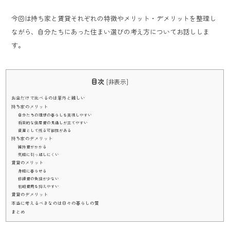
今回は持ち家と賃貸それぞれの特徴やメリット・デメリットを整理し
ながら、自分たちにあった住まい選びの考え方についてお話ししま
す。
目次
[
非表示
]
お金だけで比べるのは意外と難しい
持ち家のメリット
自分たちの理想の暮らしを実現しやすい
将来的な住居費の見通しが立てやすい
資産として残る可能性がある
持ち家のデメリット
維持費がかかる
気軽に引っ越しにくい
賃貸のメリット
身軽に暮らせる
修繕費の負担が少ない
初期費用を抑えやすい
賃貸のデメリット
本当に考えるべきなのは日々の暮らしの質
まとめ