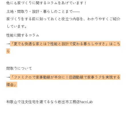
他にも家づくりに関するコラムをあげています！
土地・間取り・設計・暮らしのことまで――
家づくりをする前に知っておくと役立つ内容を、わかりやすくご紹介
しています。
性能に関するコラム
→
「夏でも快適な家とは？性能と設計で変わる暮らしやすさ」はこち
ら
間取りについて
→
「ファミクロで家事動線が半分に！回遊動線で家事ラクを実現する
理由」
和歌山で注文住宅を建てるなら岩出市工務店hacoLab