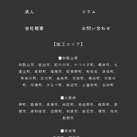
求人
コラム
会社概要
お問い合わせ
【施工エリア】
■和歌山県
和歌山市
、岩出市、紀の川市、かつらぎ町、橋本市、九
度山町、高野町、海南市、紀美野町、有田氏、湯浅町、
有田川町、広川町、由良町、日高町、美浜町、日高川
町、印南町、みなべ町、田辺市、上富田町、白浜町
■大阪府
岬町、阪南市、泉南市、田尻町、泉佐野市、熊取町、貝
塚市、岸和田市、忠岡町、和泉市、高石市、堺市、河内
長野市
■奈良県