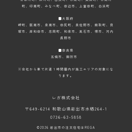
町、印南町、みなべ町、田辺市、上富田町、白浜町
■大阪府
岬町、阪南市、泉南市、田尻町、泉佐野市、熊取町、貝
塚市、岸和田市、忠岡町、和泉市、高石市、堺市、河内
長野市
■奈良県
五條市、御所市
※会社から車で片道１時間圏内が施工エリアの対象にな
ります。
レガ株式会社
〒649-6214 和歌山県岩出市水栖264-1
0736-63-5858
©2026
岩出市の注文住宅はREGA