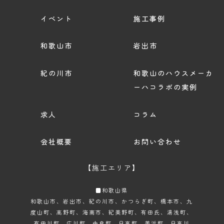
イベント
施工事例
和歌山市
岩出市
紀の川市
和歌山のハウスメーカ
ーハコラボの実例
求人
コラム
会社概要
お問い合わせ
【施工エリア】
■和歌山県
和歌山市
、岩出市、紀の川市、かつらぎ町、橋本市、九
度山町、高野町、海南市、紀美野町、有田氏、湯浅町、
有田川町、広川町、由良町、日高町、美浜町、日高川