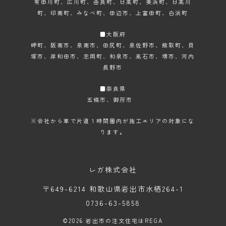
有田川町、広川町、由良町、日高町、美浜町、日高川
町、印南町、みなべ町、田辺市、上富田町、白浜町
■大阪府
岬町、阪南市、泉南市、田尻町、泉佐野市、熊取町、貝
塚市、岸和田市、忠岡町、和泉市、高石市、堺市、河内
長野市
■奈良県
五條市、御所市
※会社から車で片道１時間圏内が施工エリアの対象にな
ります。
レガ株式会社
〒649-6214 和歌山県岩出市水栖264-1
0736-63-5858
©2026
岩出市の注文住宅はREGA