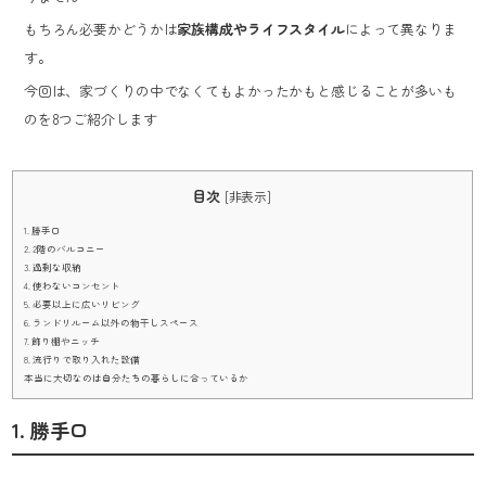
もちろん必要かどうかは
家族構成やライフスタイル
によって異なりま
す。
今回は、家づくりの中でなくてもよかったかもと感じることが多いも
のを8つご紹介します
目次
[
非表示
]
1. 勝手口
2. 2階のバルコニー
3. 過剰な収納
4. 使わないコンセント
5. 必要以上に広いリビング
6. ランドリルーム以外の物干しスペース
7. 飾り棚やニッチ
8. 流行りで取り入れた設備
本当に大切なのは自分たちの暮らしに合っているか
1. 勝手口